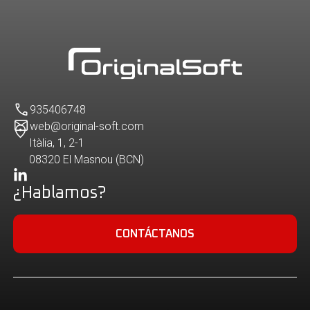
935406748
web@original-soft.com
Itàlia, 1, 2-1
08320 El Masnou (BCN)
¿Hablamos?
CONTÁCTANOS