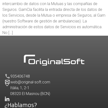
intercambio de datos con la Mutuas y las compañías de
Seguros. GamCía facilita la entrada directa de los datos de
los Servicios, desde la Mutua o empresa de Seguros, al Gam
(nuestro Software de gestión de ambulancias). La
administración de estos datos de Servicios es automática.
No […]
935406748
web@original-soft.com
Itàlia, 1, 2-1
08320 El Masnou (BCN)
¿Hablamos?