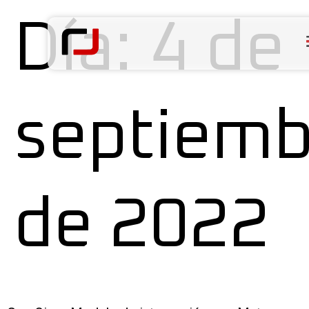
Día:
4 de
septiemb
de 2022